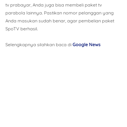
tv prabayar, Anda juga bisa membeli paket tv
Date
parabola lainnya. Pastikan nomor pelanggan yang
Anda masukan sudah benar, agar pembelian paket
SpoTV berhasil.
Comment
Selengkapnya silahkan baca di
Google News
This order requires the WhatsApp application.
ORDER NOW