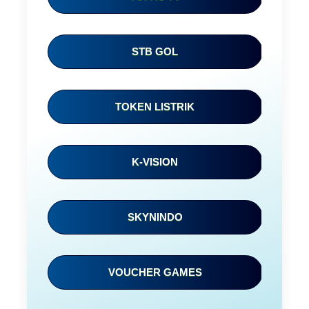
Item Choices
STB GOL
Total
TOKEN LISTRIK
Date
K-VISION
SKYNINDO
Comment
VOUCHER GAMES