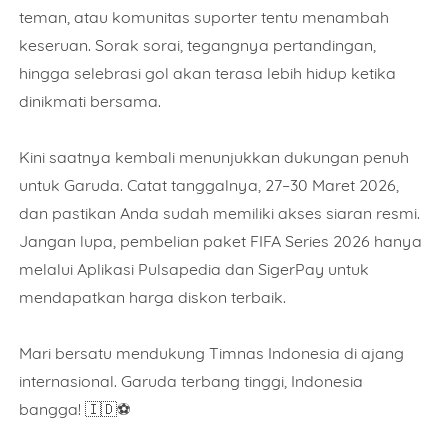
teman, atau komunitas suporter tentu menambah
keseruan. Sorak sorai, tegangnya pertandingan,
Comment
hingga selebrasi gol akan terasa lebih hidup ketika
dinikmati bersama.
Kini saatnya kembali menunjukkan dukungan penuh
untuk Garuda. Catat tanggalnya, 27–30 Maret 2026,
This order requires the WhatsApp application.
dan pastikan Anda sudah memiliki akses siaran resmi.
Jangan lupa, pembelian paket FIFA Series 2026 hanya
ORDER NOW
melalui Aplikasi Pulsapedia dan SigerPay untuk
mendapatkan harga diskon terbaik.
Mari bersatu mendukung Timnas Indonesia di ajang
internasional. Garuda terbang tinggi, Indonesia
bangga! 🇮🇩⚽