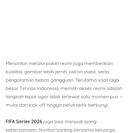
Name
Mobile Phone Number
Menonton melalui paket resmi juga memberikan
Item Choices
kualitas gambar lebih jernih, siaran stabil, serta
pengalaman bebas gangguan. Terutama saat laga
besar Timnas Indonesia, memilih akses resmi adalah
Total
langkah tepat agar tidak terlewat satu momen pun —
mulai dari kick-off hingga peluit akhir berbunyi.
FIFA Series 2026
juga bisa menjadi ajang
Date
kebersamaan. Nonton bareng bersama keluarga,