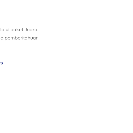
alui paket Juara.
pa pemberitahuan.
ws