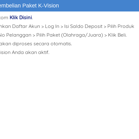
mbelian Paket K-Vision
.com
Klik Disini
.
ent
hkan Daftar Akun > Log In > Isi Saldo Deposit > Pilih Produk
 No Pelanggan > Pilih Paket (Olahraga/Juara) > Klik Beli.
i akan diproses secara otomatis.
sion Anda akan aktif.
This order requires the WhatsApp application.
ORDER NOW