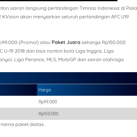
nton siaran langsung pertandingan Timnas Indonesia di Pial
 2 KVision akan menyiarkan seluruh pertandingan AFC U19
99.000 (Promo!) atau
Paket Juara
seharga Rp150.000
U-19 2018 dan bisa nonton bola Liga Inggris, Liga
Spanyol, Liga Perancis, MLS, MotoGP dan siaran olahraga
Mobile Phone Number
Harga
Rp99.000
hoices
Rp150.000
k nama paket diatas.
Date