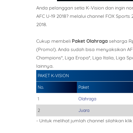
Anda pelanggan setia K-Vision dan ingin no
AFC U-19 2018? melalui channel FOX Sports
2018.
Cukup membeli
Paket Olahraga
seharga Rp
(Promo!). Anda sudah bisa menyaksikan AFC 
Champions*, Liga Eropa*, Liga Italia, Liga 
lainnya.
PAKET K-VISION
Name
No.
Paket
1
Olahraga
Item C
2
Juara
- Untuk melihat jumlah channel silahkan kli
Total