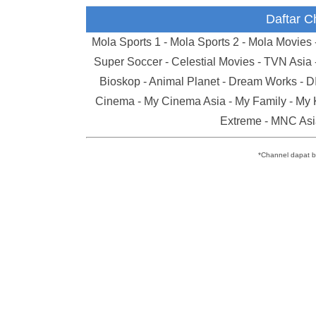
Daftar C
Mola Sports 1 - Mola Sports 2 - Mola Movies 
Super Soccer - Celestial Movies - TVN Asia 
Bioskop - Animal Planet - Dream Works - D
Cinema - My Cinema Asia - My Family - My Ki
Name
Extreme - MNC Asi
*Channel dapat 
Item C
Total
Comm