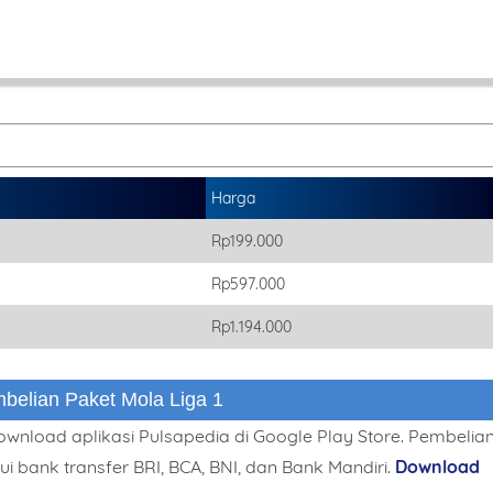
This order requires the WhatsApp application.
ORDER NOW
Harga
Rp199.000
Rp597.000
Rp1.194.000
belian Paket Mola Liga 1
wnload aplikasi Pulsapedia di Google Play Store. Pembelia
bank transfer BRI, BCA, BNI, dan Bank Mandiri.
Download