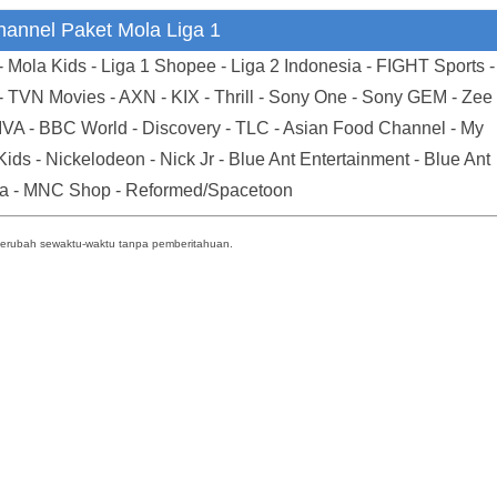
hannel Paket Mola Liga 1
- Mola Kids - Liga 1 Shopee - Liga 2 Indonesia - FIGHT Sports -
- TVN Movies - AXN - KIX - Thrill - Sony One - Sony GEM - Zee
IVA - BBC World - Discovery - TLC - Asian Food Channel - My
ds - Nickelodeon - Nick Jr - Blue Ant Entertainment - Blue Ant
Mobile Phone Number
a - MNC Shop - Reformed/Spacetoon
berubah sewaktu-waktu tanpa pemberitahuan
.
hoices
Date
ent