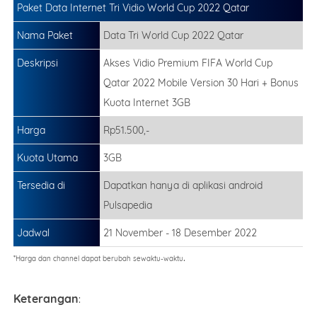
Paket Data Internet Tri Vidio World Cup 2022 Qatar
Nama Paket
Data Tri World Cup 2022 Qatar
Deskripsi
Akses Vidio Premium FIFA World Cup
Qatar 2022 Mobile Version 30 Hari + Bonus
Kuota Internet 3GB
Harga
Rp51.500,-
Kuota Utama
3GB
Tersedia di
Dapatkan hanya di aplikasi android
Pulsapedia
Jadwal
21 November - 18 Desember 2022
.
*Harga dan channel dapat berubah sewaktu-waktu
Keterangan
: