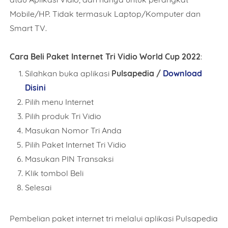
Mobile/HP. Tidak termasuk Laptop/Komputer dan
Smart TV.
Date
Cara Beli Paket Internet Tri Vidio World Cup 2022
:
Silahkan buka aplikasi
Pulsapedia /
Download
Disini
Comment
Pilih menu Internet
Pilih produk Tri Vidio
Masukan Nomor Tri Anda
Pilih Paket Internet Tri Vidio
Masukan PIN Transaksi
This order requires the WhatsApp application.
Klik tombol Beli
ORDER NOW
Selesai
Pembelian paket internet tri melalui aplikasi Pulsapedia