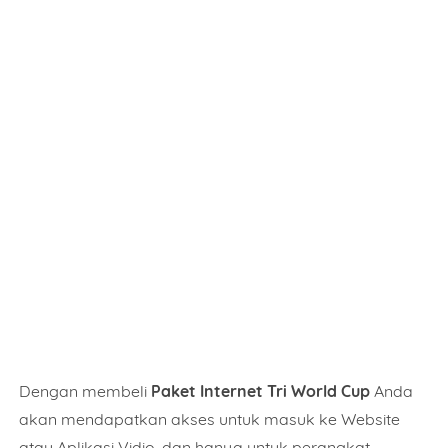
Name
Mobile Phone Number
Item Choices
Dengan membeli
Paket Internet Tri World Cup
Anda
akan mendapatkan akses untuk masuk ke Website
Total
atau Aplikasi Vidio, dan hanya untuk perangkat