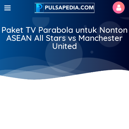
Paket TV Parabola untuk Nonton
ASEAN All Stars vs Manchester
United