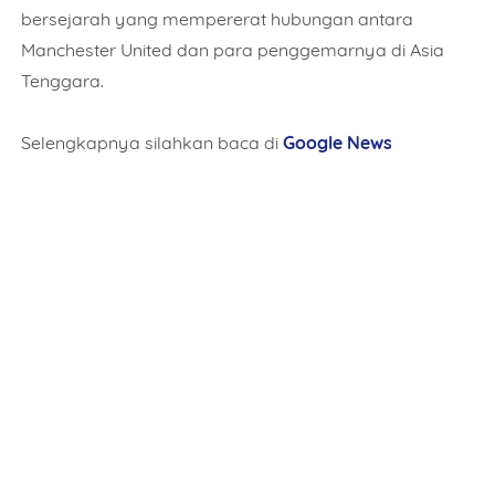
bersejarah yang mempererat hubungan antara
Manchester United dan para penggemarnya di Asia
Tenggara.
Selengkapnya silahkan baca di
Google News