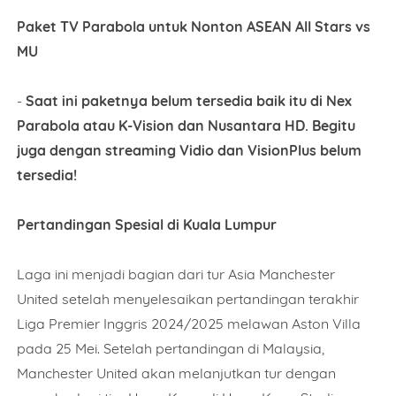
Paket TV Parabola untuk Nonton ASEAN All Stars vs
MU
-
Saat ini paketnya belum tersedia baik itu di Nex
Parabola atau K-Vision dan Nusantara HD. Begitu
juga dengan streaming Vidio dan VisionPlus belum
tersedia!
Pertandingan Spesial di Kuala Lumpur
Laga ini menjadi bagian dari tur Asia Manchester
United setelah menyelesaikan pertandingan terakhir
Liga Premier Inggris 2024/2025 melawan Aston Villa
pada 25 Mei. Setelah pertandingan di Malaysia,
Manchester United akan melanjutkan tur dengan