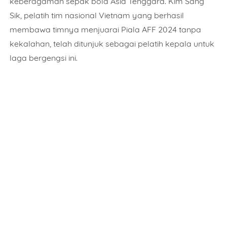
keberagaman sepak bola Asia Tenggara. Kim Sang
Sik, pelatih tim nasional Vietnam yang berhasil
membawa timnya menjuarai Piala AFF 2024 tanpa
kekalahan, telah ditunjuk sebagai pelatih kepala untuk
laga bergengsi ini.