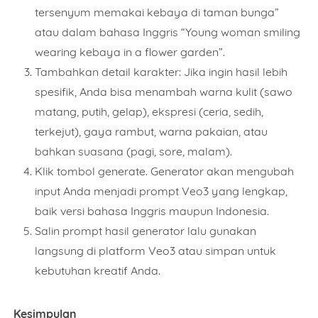
Item Choices
tersenyum memakai kebaya di taman bunga”
atau dalam bahasa Inggris “Young woman smiling
wearing kebaya in a flower garden”.
Total
Tambahkan detail karakter: Jika ingin hasil lebih
spesifik, Anda bisa menambah warna kulit (sawo
matang, putih, gelap), ekspresi (ceria, sedih,
Date
terkejut), gaya rambut, warna pakaian, atau
bahkan suasana (pagi, sore, malam).
Klik tombol generate. Generator akan mengubah
input Anda menjadi prompt Veo3 yang lengkap,
Comment
baik versi bahasa Inggris maupun Indonesia.
Salin prompt hasil generator lalu gunakan
langsung di platform Veo3 atau simpan untuk
kebutuhan kreatif Anda.
This order requires the WhatsApp application.
Kesimpulan