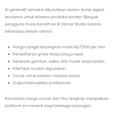
Item Choices
AI generatif semakin dibutuhkan dalam dunia digital,
terutama untuk efisiensi produksi konten. Banyak
Total
pengguna mulai beralih ke AI Versal Studio karena
beberapa alasan utama:
Date
Harga sangat terjangkau mulai Rp7.500 per hari
Pendaftaran gratis tanpa biaya awal
Generate gambar, video, dan musik tanpa batas
Interface mudah digunakan
Comment
Cocok untuk kreator maupun bisnis
Output berkualitas profesional
Kombinasi harga murah dan fitur lengkap menjadikan
platform ini menarik bagi berbagai kalangan.
This order requires the WhatsApp application.