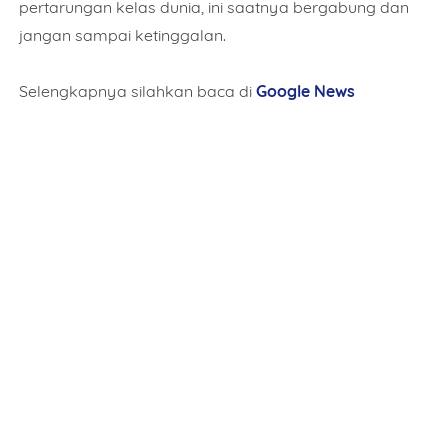
pertarungan kelas dunia, ini saatnya bergabung dan
jangan sampai ketinggalan.
Comment
Selengkapnya silahkan baca di
Google News
This order requires the WhatsApp application.
ORDER NOW