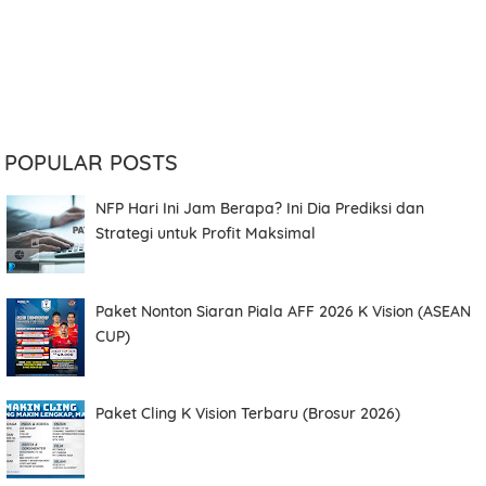
POPULAR POSTS
NFP Hari Ini Jam Berapa? Ini Dia Prediksi dan
Strategi untuk Profit Maksimal
Paket Nonton Siaran Piala AFF 2026 K Vision (ASEAN
CUP)
Paket Cling K Vision Terbaru (Brosur 2026)