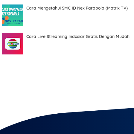
Cara Mengetahui SMC ID Nex Parabola (Matrix TV)
Cara Live Streaming Indosiar Gratis Dengan Mudah