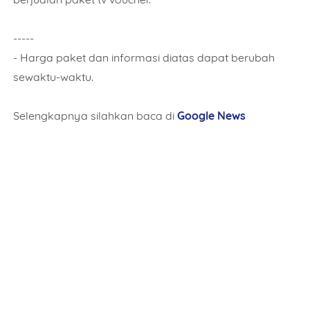
This order requires the WhatsApp application.
-----
- Harga paket dan informasi diatas dapat berubah
ORDER NOW
sewaktu-waktu.
Selengkapnya silahkan baca di
Google News