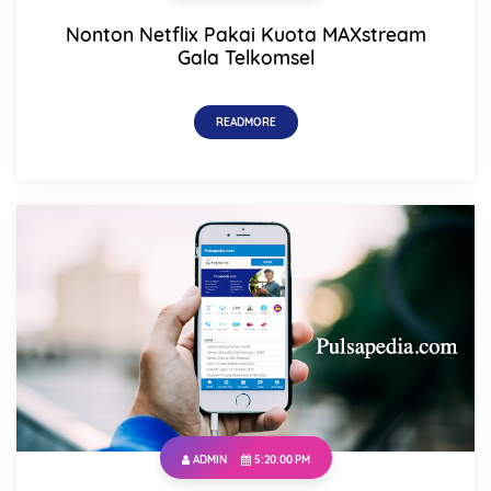
Nonton Netflix Pakai Kuota MAXstream
Gala Telkomsel
This order requires the WhatsApp application.
READMORE
ORDER NOW
ADMIN
5:20:00 PM