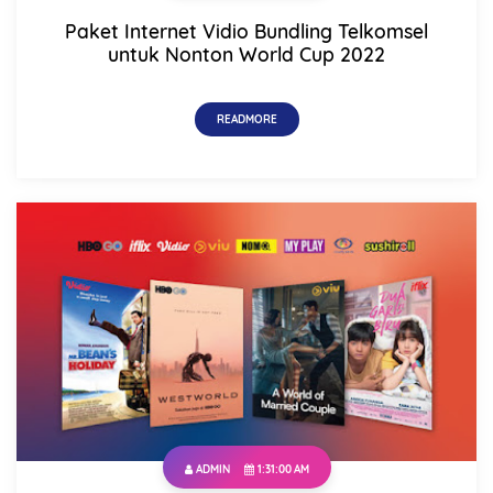
Paket Internet Vidio Bundling Telkomsel
Mobile Phone Number
untuk Nonton World Cup 2022
READMORE
Item Choices
Total
Date
Comment
ADMIN
1:31:00 AM