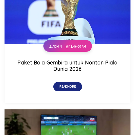
Total
Date
ADMIN
12:46:00 AM
Paket Bola Gembira untuk Nonton Piala
Comment
Dunia 2026
READMORE
This order requires the WhatsApp application.
ORDER NOW